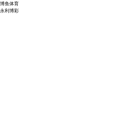
博鱼体育
永利博彩