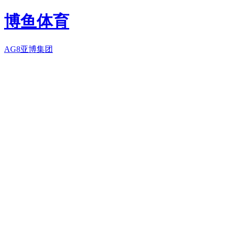
博鱼体育
AG8亚博集团