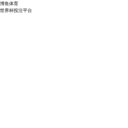
博鱼体育
世界杯投注平台