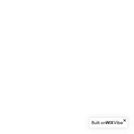
Built on