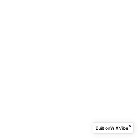
Built on