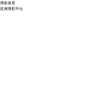
博鱼体育
亚洲博彩平台