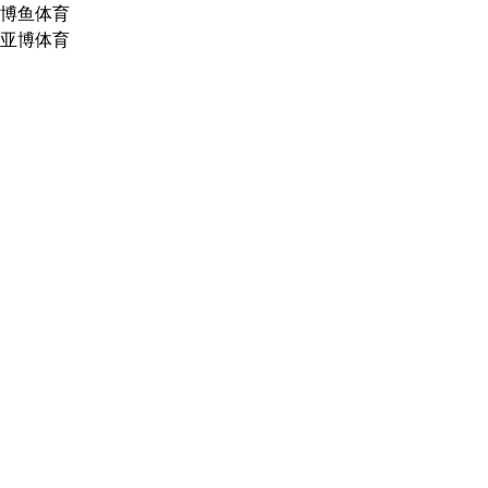
博鱼体育
亚博体育