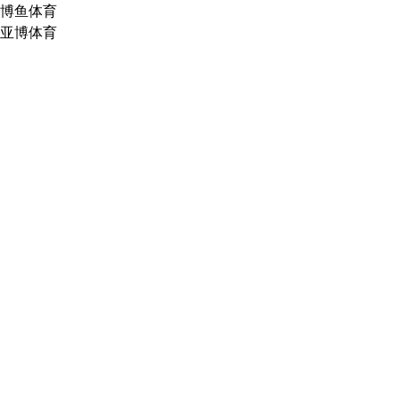
博鱼体育
亚博体育