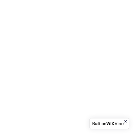
Built on