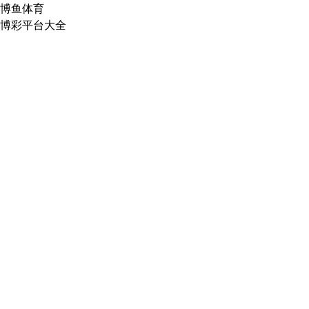
博鱼体育
博彩平台大全