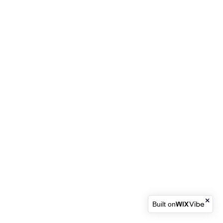
Built on