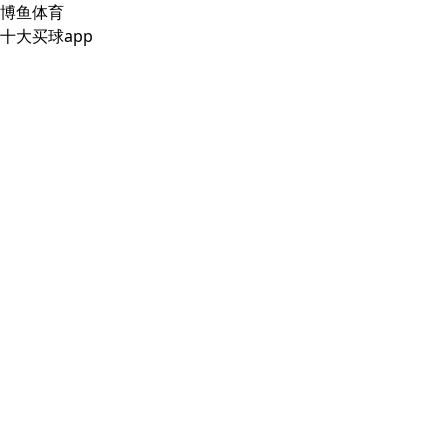
博鱼体育
十大买球app