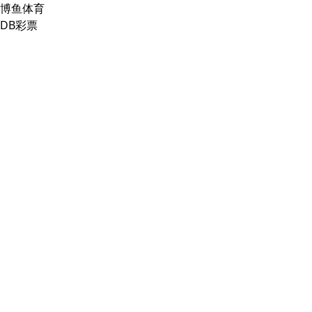
博鱼体育
DB彩票