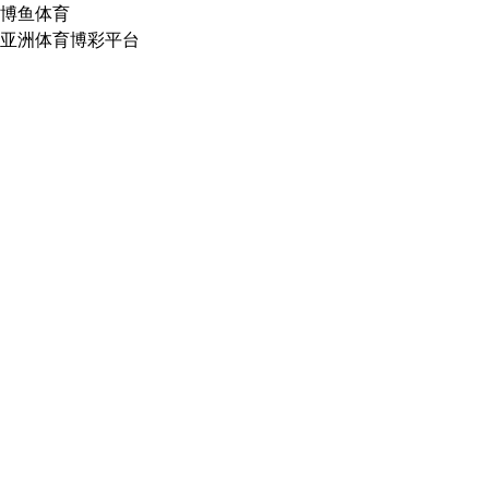
博鱼体育
亚洲体育博彩平台