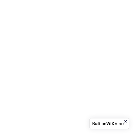
Built on