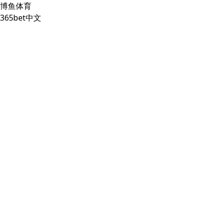
博鱼体育
365bet中文