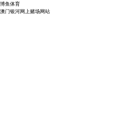
博鱼体育
澳门银河网上赌场网站