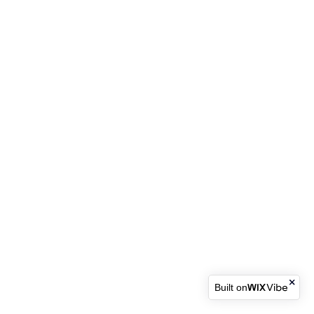
Built on