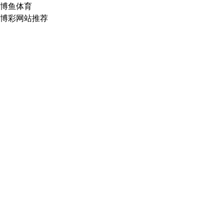
博鱼体育
博彩网站推荐