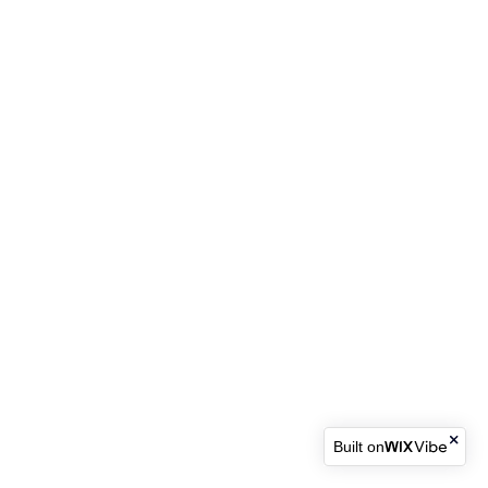
Built on