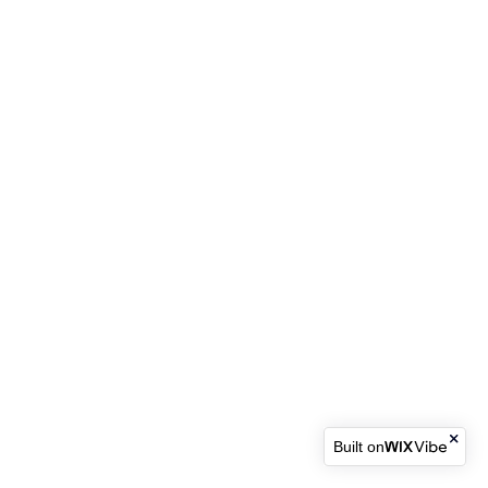
Built on