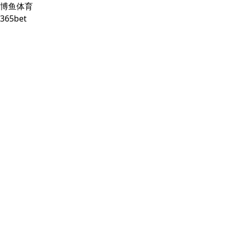
博鱼体育
365bet