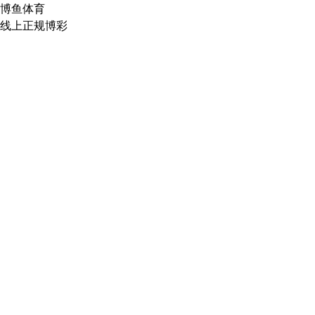
博鱼体育
线上正规博彩