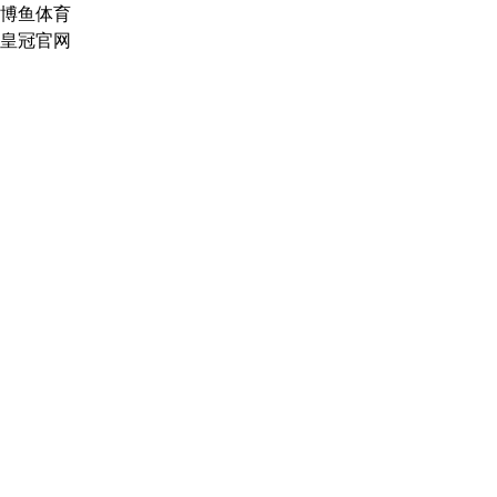
博鱼体育
皇冠官网