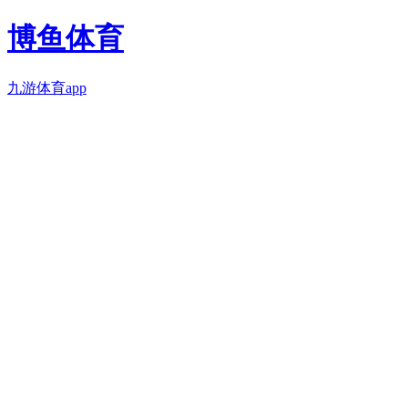
博鱼体育
九游体育app