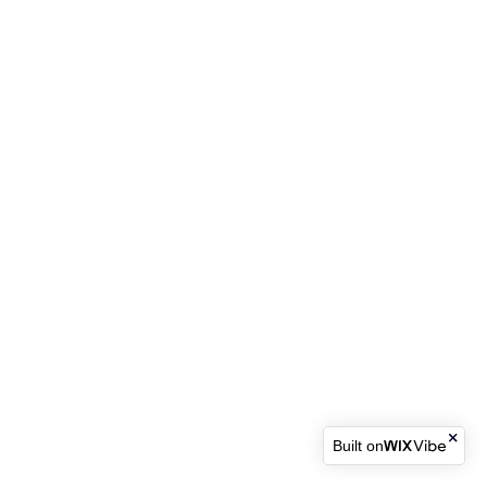
Built on