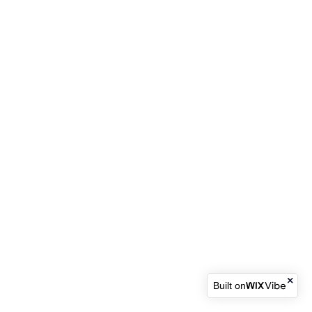
Built on