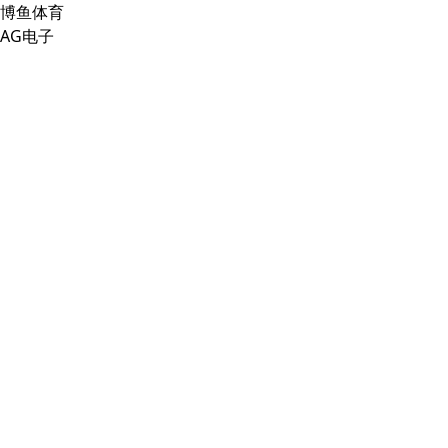
博鱼体育
AG电子