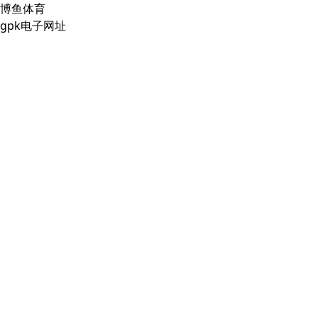
博鱼体育
gpk电子网址