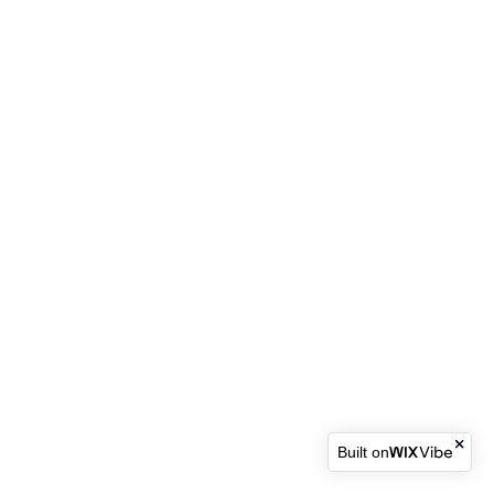
Built on