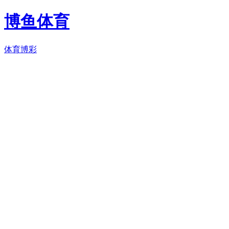
博鱼体育
体育博彩