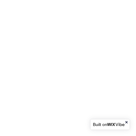
Built on